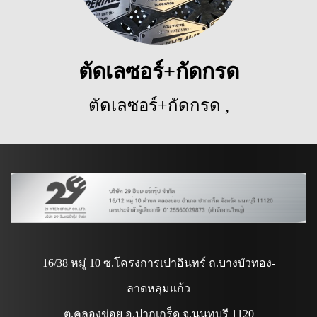
ตัดเลซอร์+กัดกรด
ตัดเลซอร์+กัดกรด
,
3033 ผู้ชม
16/38 หมู่ 10 ซ.โครงการเปาอินทร์ ถ.บางบัวทอง-
ลาดหลุมแก้ว
ต.คลองข่อย อ.ปากเกร็ด จ.นนทบุรี 1120